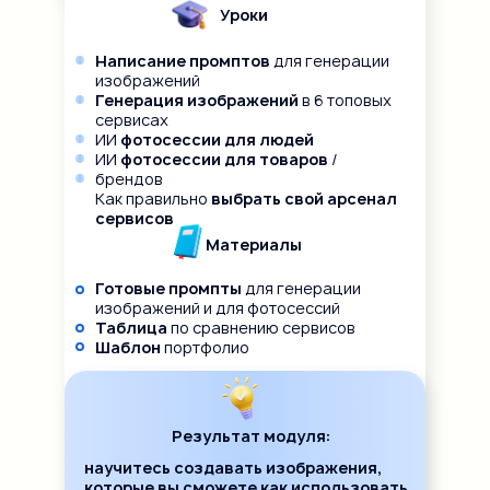
Уроки
Написание промптов
для генерации
изображений
Генерация изображений
в 6 топовых
сервисах
ИИ
фотосессии для людей
ИИ
фотосессии для товаров
/
брендов
Как правильно
выбрать свой арсенал
сервисов
Материалы
Готовые промпты
для генерации
изображений и для фотосессий
Таблица
по сравнению сервисов
Шаблон
портфолио
Результат модуля:
научитесь создавать изображения,
которые вы сможете как использовать