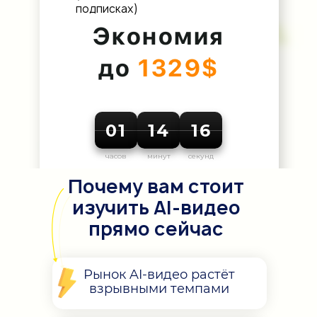
подписках)
Экономия
до
1329$
01
14
14
часов
минут
секунд
Почему вам стоит
изучить AI-видео
прямо сейчас
Рынок AI-видео растёт
взрывными темпами