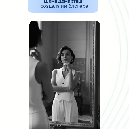
Шема Демирташ
создала ии блогера