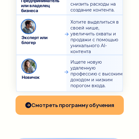
Предприниматель
снизить расходы на
или владелец
создание контента.
бизнеса
Хотите выделиться в
своей нише,
увеличить охваты и
Эксперт или
продажи с помощью
блогер
уникального AI-
контента
Ищете новую
удаленную
профессию с высоким
Новичок
доходом и низким
порогом входа.
Смотреть программу обучения