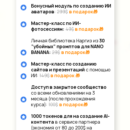
Бонусный модуль по созданию ИИ
аватаров
:
299$
в подарок🎁
Мастер-класс по ИИ-
фотосессиям:
49$
в подарок🎁
Личная библиотека Наргиз из
30
“убойных” промптов для NANO
BANANA:
29$
в подарок🎁
Мастер-класс по созданию
сайтов и презентаций
с помощью
ИИ:
149$
в подарок 🎁
Доступ в закрытое сообщество
со всеми обновлениями на 3
месяца (после прохождения
курса):
100$
в подарок🎁
1000 токенов для на создание AI-
контента
в сервисе партнера
(экономия от 80 до 200$ на