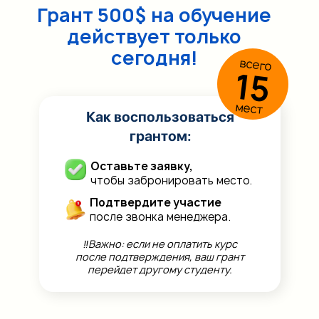
Грант 500$ на обучение
действует только
сегодня!
всего
15
мест
Как воспользоваться
грантом:
Оставьте заявку,
чтобы забронировать место.
Подтвердите участие
после звонка менеджера.
‼️Важно: если не оплатить курс
после подтверждения, ваш грант
перейдет другому студенту.