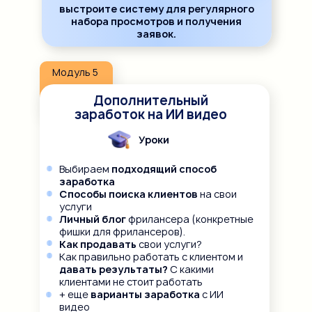
выстроите систему для регулярного
набора просмотров и получения
заявок.
Модуль 5
Дополнительный
заработок на ИИ видео
Уроки
Выбираем
подходящий способ
заработка
Способы поиска клиентов
на свои
услуги
Личный блог
фрилансера (конкретные
фишки для фрилансеров).
Как продавать
свои услуги?
Как правильно работать с клиентом и
давать результаты?
С какими
клиентами не стоит работать
+ еще
варианты заработка
с ИИ
видео