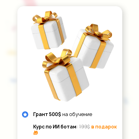
Грант 500$
на обучение
Курс по ИИ ботам
:
199$
в подарок
🎁