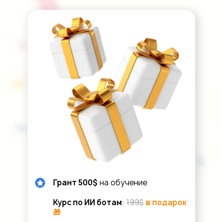
Грант 500$
на обучение
Курс по ИИ ботам
:
199$
в подарок
🎁