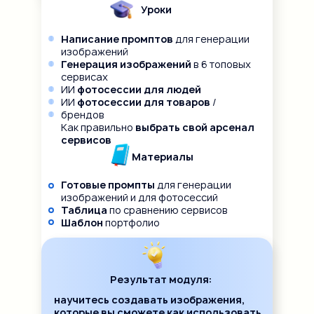
Уроки
Написание промптов
для генерации
изображений
Генерация изображений
в 6 топовых
сервисах
ИИ
фотосессии для людей
ИИ
фотосессии для товаров
/
брендов
Как правильно
выбрать свой арсенал
сервисов
Материалы
Готовые промпты
для генерации
изображений и для фотосессий
Таблица
по сравнению сервисов
Шаблон
портфолио
Результат модуля:
научитесь создавать изображения,
которые вы сможете как использовать