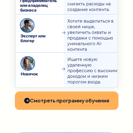
Предприниматель
снизить расходы на
или владелец
создание контента.
бизнеса
Хотите выделиться в
своей нише,
увеличить охваты и
Эксперт или
продажи с помощью
блогер
уникального AI-
контента
Ищете новую
удаленную
профессию с высоким
Новичок
доходом и низким
порогом входа.
Смотреть программу обучения