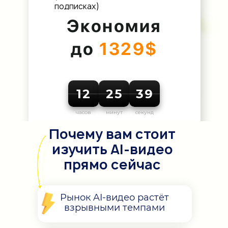
подписках)
Экономия
до
1329$
12
25
37
часов
минут
секунд
Почему вам стоит
изучить AI-видео
прямо сейчас
Рынок AI-видео растёт
взрывными темпами