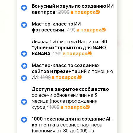
Бонусный модуль по созданию ИИ
аватаров
:
299$
в подарок🎁
Мастер-класс по ИИ-
фотосессиям:
49$
в подарок🎁
Личная библиотека Наргиз из
30
“убойных” промптов для NANO
BANANA:
29$
в подарок🎁
Мастер-класс по созданию
сайтов и презентаций
с помощью
ИИ:
149$
в подарок 🎁
Доступ в закрытое сообщество
со всеми обновлениями на 3
месяца (после прохождения
курса):
100$
в подарок🎁
1000 токенов для на создание AI-
контента
в сервисе партнера
(экономия от 80 до 200$ на