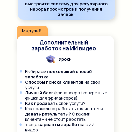
выстроите систему для регулярного
набора просмотров и получения
заявок.
Модуль 5
Дополнительный
заработок на ИИ видео
Уроки
Выбираем
подходящий способ
заработка
Способы поиска клиентов
на свои
услуги
Личный блог
фрилансера (конкретные
фишки для фрилансеров).
Как продавать
свои услуги?
Как правильно работать с клиентом и
давать результаты?
С какими
клиентами не стоит работать
+ еще
варианты заработка
с ИИ
видео