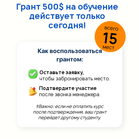
Грант 500$ на обучение
действует только
сегодня!
всего
15
мест
Как воспользоваться
грантом:
Оставьте заявку,
чтобы забронировать место.
Подтвердите участие
после звонка менеджера.
‼️Важно: если не оплатить курс
после подтверждения, ваш грант
перейдет другому студенту.