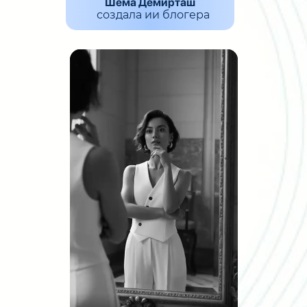
Шема Демирташ
создала ии блогера