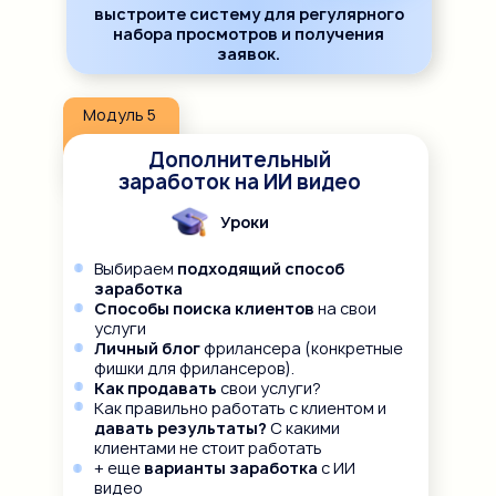
выстроите систему для регулярного
набора просмотров и получения
заявок.
Модуль 5
Дополнительный
заработок на ИИ видео
Уроки
Выбираем
подходящий способ
заработка
Способы поиска клиентов
на свои
услуги
Личный блог
фрилансера (конкретные
фишки для фрилансеров).
Как продавать
свои услуги?
Как правильно работать с клиентом и
давать результаты?
С какими
клиентами не стоит работать
+ еще
варианты заработка
с ИИ
видео