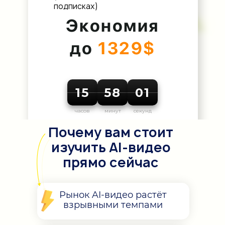
подписках)
Экономия
до
1329$
15
58
00
часов
минут
секунд
Почему вам стоит
изучить AI-видео
прямо сейчас
Рынок AI-видео растёт
взрывными темпами