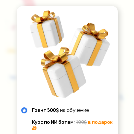
Грант 500$
на обучение
Курс по ИИ ботам
:
199$
в подарок
🎁