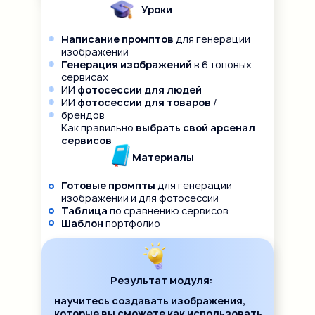
Уроки
Написание промптов
для генерации
изображений
Генерация изображений
в 6 топовых
сервисах
ИИ
фотосессии для людей
ИИ
фотосессии для товаров
/
брендов
Как правильно
выбрать свой арсенал
сервисов
Материалы
Готовые промпты
для генерации
изображений и для фотосессий
Таблица
по сравнению сервисов
Шаблон
портфолио
Результат модуля:
научитесь создавать изображения,
которые вы сможете как использовать