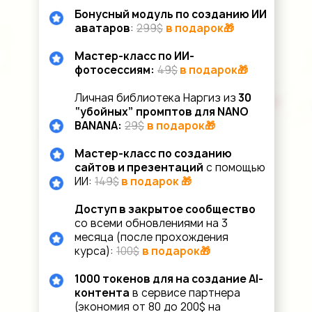
Бонусный модуль по созданию ИИ
аватаров
:
299$
в подарок🎁
Мастер-класс по ИИ-
фотосессиям:
49$
в подарок🎁
Личная библиотека Наргиз из
30
“убойных” промптов для NANO
BANANA:
29$
в подарок🎁
Мастер-класс по созданию
сайтов и презентаций
с помощью
ИИ:
149$
в подарок 🎁
Доступ в закрытое сообщество
со всеми обновлениями на 3
месяца (после прохождения
курса):
100$
в подарок🎁
1000 токенов для на создание AI-
контента
в сервисе партнера
(экономия от 80 до 200$ на