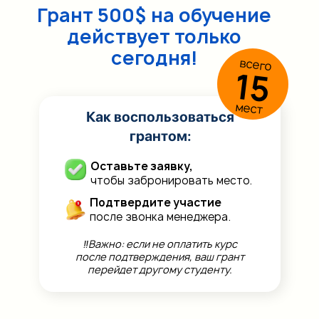
Грант 500$ на обучение
действует только
сегодня!
всего
15
мест
Как воспользоваться
грантом:
Оставьте заявку,
чтобы забронировать место.
Подтвердите участие
после звонка менеджера.
‼️Важно: если не оплатить курс
после подтверждения, ваш грант
перейдет другому студенту.