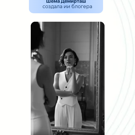
Шема Демирташ
создала ии блогера