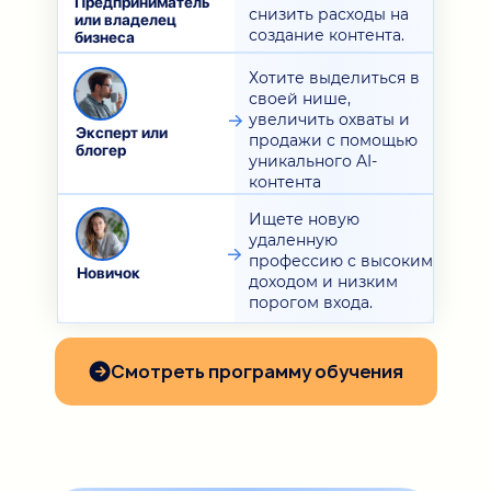
Предприниматель
снизить расходы на
или владелец
создание контента.
бизнеса
Хотите выделиться в
своей нише,
увеличить охваты и
Эксперт или
продажи с помощью
блогер
уникального AI-
контента
Ищете новую
удаленную
профессию с высоким
Новичок
доходом и низким
порогом входа.
Смотреть программу обучения