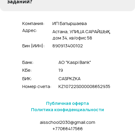
заданий?
Компания:
ИП Батыршаева
Адрес:
Астана, УЛИЦА САРАЙШЫҚ,
дом 34, кв/офис 58
Бин (ИИН):
890913400102
Банк:
АО "Kaspi Bank"
КБе:
19
БИК:
CASPKZKA
Номер счета:
KZ10722S000008652935
Публичная оферта
Политика конфиденциальности
aisschool2030@gmail.com
+77066417566