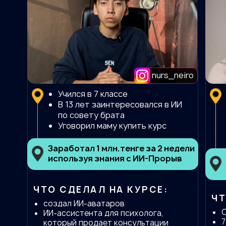
nurs_neiro
Учился в 7 классе
В 13 лет заинтересовался в ИИ
по совету брата
Уговорил маму купить курс
Заработал 1 млн.тенге за 2 недели
используя знания с ИИ-Прорыв
ЧТО СДЕЛАЛ НА КУРСЕ:
ЧТ
создал ИИ-аватаров
ИИ-ассистента для психолога,
7
который продает консультации