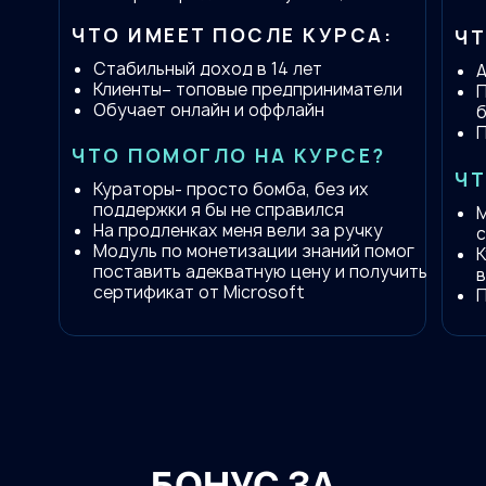
ЧТО ИМЕЕТ ПОСЛЕ КУРСА:
ЧТ
Стабильный доход в 14 лет
Клиенты– топовые предприниматели
Обучает онлайн и оффлайн
П
ЧТО ПОМОГЛО НА КУРСЕ?
ЧТ
Кураторы- просто бомба, без их
поддержки я бы не справился
М
На продленках меня вели за ручку
Модуль по монетизации знаний помог
К
поставить адекватную цену и получить
сертификат от Microsoft
П
БОНУС ЗА