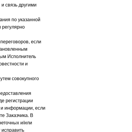
и связь другими
ания по указанной
я регулярно
 переговоров, если
становленным
рым Исполнитель
овестности и
утем совокупного
предоставления
де регистрации
 и информации, если
е Заказчика. В
неточных и/или
 исправить