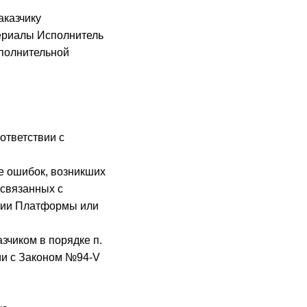
аказчику
ериалы Исполнитель
ополнительной
ответствии с
е ошибок, возникших
 связанных с
ании Платформы или
зчиком в порядке п.
вии с Законом №94-V