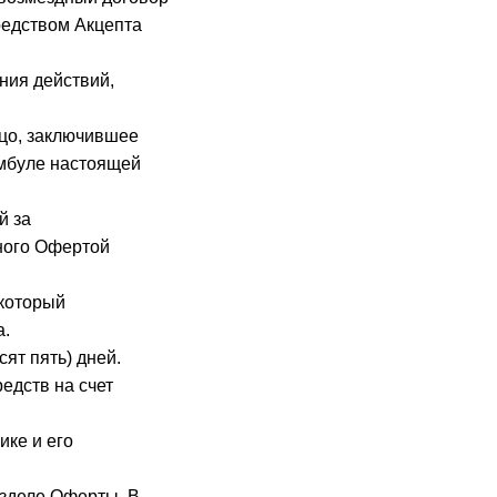
редством Акцепта
ния действий,
ицо, заключившее
амбуле настоящей
й за
ного Офертой
 который
а.
ят пять) дней.
едств на счет
ке и его
азделе Оферты. В