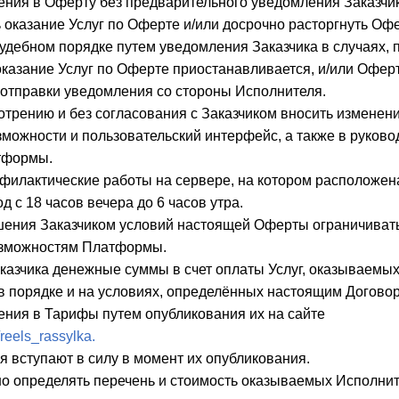
нения в Оферту без предварительного уведомления Заказчик
ь оказание Услуг по Оферте и/или досрочно расторгнуть Оф
удебном порядке путем уведомления Заказчика в случаях,
казание Услуг по Оферте приостанавливается, и/или Оферт
 отправки уведомления со стороны Исполнителя.
мотрению и без согласования с Заказчиком вносить изменен
ожности и пользовательский интерфейс, а также в руково
тформы.
офилактические работы на сервере, на котором расположе
 с 18 часов вечера до 6 часов утра.
ушения Заказчиком условий настоящей Оферты ограничивать
зможностям Платформы.
Заказчика денежные суммы в счет оплаты Услуг, оказываемы
в порядке и на условиях, определённых настоящим Догово
нения в Тарифы путем опубликования их на сайте
/reels_rassylka.
 вступают в силу в момент их опубликования.
ьно определять перечень и стоимость оказываемых Исполни