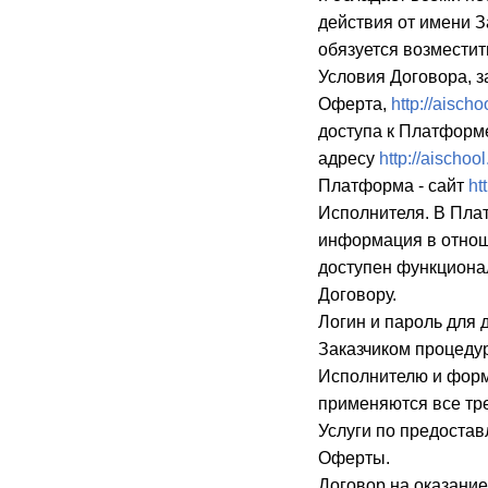
действия от имени З
обязуется возмести
Условия Договора, 
Оферта,
http://aisch
доступа к Платформ
адресу
http://aischoo
Платформа - сайт
ht
Исполнителя. В Плат
информация в отнош
доступен функциона
Договору.
Логин и пароль для 
Заказчиком процеду
Исполнителю и форм
применяются все тр
Услуги по предостав
Оферты.
Договор на оказание