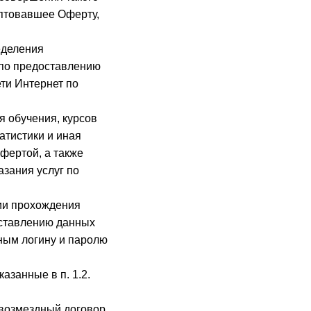
ептовавшее Оферту,
еделения
 по предоставлению
ти Интернет по
я обучения, курсов
атистики и иная
фертой, а также
зания услуг по
вии прохождения
оставлению данных
ным логину и паролю
азанные в п. 1.2.
 возмездный договор