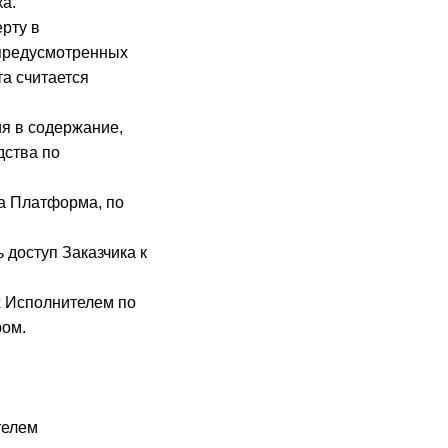
а.
ерту в
 предусмотренных
а считается
ия в содержание,
дства по
на Платформа, по
 доступ Заказчика к
х Исполнителем по
ром.
телем