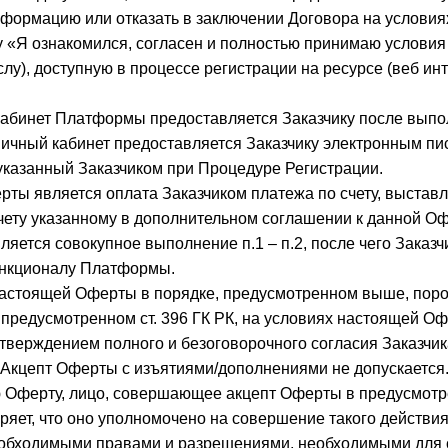
формацию или отказать в заключении Договора на услови
у «Я ознакомился, согласен и полностью принимаю услови
лу), доступную в процессе регистрации на ресурсе (веб ин
кабинет Платформы предоставляется Заказчику после выпо
Личный кабинет предоставляется Заказчику электронным пи
указанный Заказчиком при Процедуре Регистрации.
рты является оплата Заказчиком платежа по счету, выстав
чету указанному в дополнительном соглашении к данной Оф
яется совокупное выполнение п.1 – п.2, после чего Заказч
ункционалу Платформы.
настоящей Оферты в порядке, предусмотренном выше, пор
 предусмотренном ст. 396 ГК РК, на условиях настоящей О
тверждением полного и безоговорочного согласия Заказчик
Акцепт Оферты с изъятиями/дополнениями не допускается
 Оферту, лицо, совершающее акцепт Оферты в предусмотр
ряет, что оно уполномочено на совершение такого действия
еобходимыми правами и разрешениями, необходимыми для 