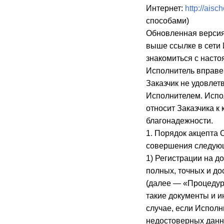
Интернет:
http://aisc
способами)
Обновленная версия
выше ссылке в сети 
знакомиться с наст
Исполнитель вправе 
Заказчик не удовлет
Исполнителем. Испо
относит Заказчика к
благонадежности.
1. Порядок акцепта
совершения следующ
1) Регистрации на д
полных, точных и д
(далее — «Процедур
такие документы и 
случае, если Исполн
недостоверных данн