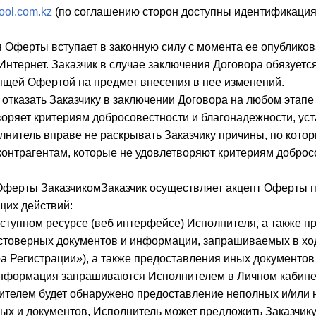
hool.com.kz
(по соглашению сторон доступны идентификация 
 Оферты вступает в законную силу с момента ее опубликов
Интернет. Заказчик в случае заключения Договора обязуетс
оящей Офертой на предмет внесения в нее изменений.
отказать Заказчику в заключении Договора на любом этапе
воряет критериям добросовестности и благонадежности, у
лнитель вправе не раскрывать Заказчику причины, по кото
 контрагентам, которые не удовлетворяют критериям доброс
 Оферты ЗаказчикомЗаказчик осуществляет акцепт Оферты п
их действий:
оступном ресурсе (веб интерфейсе) Исполнителя, а также 
остоверных документов и информации, запрашиваемых в хо
а Регистрации»), а также предоставления иных документов
информация запрашиваются Исполнителем в Личном кабинет
ителем будет обнаружено предоставление неполных и/или 
ых и документов, Исполнитель может предложить Заказчику