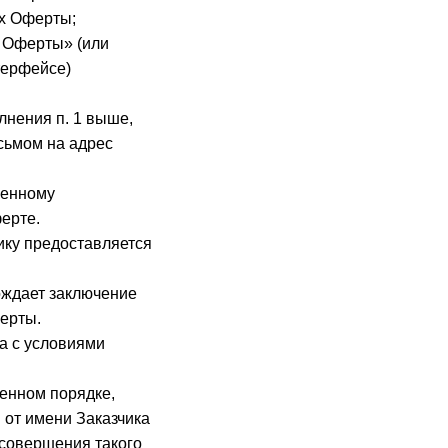
ях Оферты;
я Оферты» (или
терфейсе)
лнения п. 1 выше,
сьмом на адрес
ленному
ерте.
ику предоставляется
ождает заключение
ферты.
а с условиями
.
енном порядке,
 от имени Заказчика
совершения такого