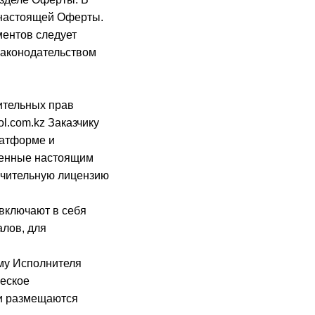
м настоящей Оферты.
ментов следует
законодательством
ительных прав
l.com.kz Заказчику
латформе и
ренные настоящим
ючительную лицензию
 включают в себя
лов, для
рму Исполнителя
ческое
 и размещаются