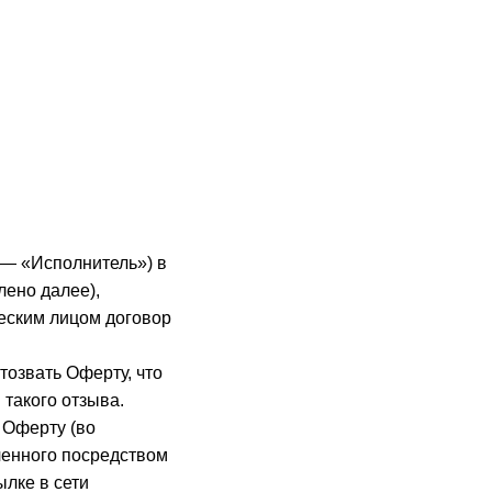
 — «Исполнитель») в
лено далее),
еским лицом договор
озвать Оферту, что
 такого отзыва.
 Оферту (во
ченного посредством
лке в сети