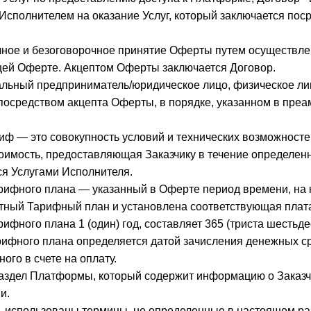
Исполнителем на оказание Услуг, который заключается пос
лное и безоговорочное принятие Оферты путем осуществле
щей Оферте. Акцептом Оферты заключается Договор.
уальный предприниматель/юридическое лицо, физическое л
посредством акцепта Оферты, в порядке, указанном в пре
ф — это совокупность условий и технических возможносте
оимость, предоставляющая Заказчику в течение определен
ся Услугами Исполнителя.
рифного плана — указанный в Оферте период времени, на
тный Тарифный план и установлена соответствующая плат
ифного плана 1 (один) год, составляет 365 (триста шестьдес
ифного плана определяется датой зачисления денежных ср
ого в счете на оплату.
аздел Платформы, который содержит информацию о Заказчи
и.
ь использованы термины, не определенные в настоящем р