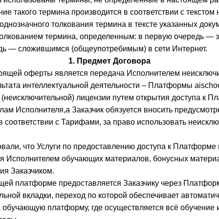
ние такого термина производится в соответствии с тексто
 однозначного толкования термина в тексте указанных доку
толкованием термина, определенным: в первую очередь — 
едь — сложившимся (общеупотребимым) в сети Интернет.
1. Предмет Договора
тоящей оферты является передача Исполнителем неисключ
ьтата интеллектуальной деятельности – Платформы aischoo
 (неисключительной) лицензии путем открытия доступа к П
ам Исполнителя,а Заказчик обязуется вносить предусмот
в соответствии с Тарифами, за право использовать неискл
овали, что Услуги по предоставлению доступа к Платформе
 Исполнителем обучающих материалов, бонусных материа
ия Заказчиком.
ающей платформе предоставляется Заказчику через Платфо
ьной вкладки, переход по которой обеспечивает автомати
 обучающую платформу, где осуществляется всё обучение