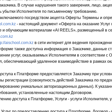
аказчика. В случае нарушения такого заверения, лицо, акц
ть убытки Исполнителя по письменному требованию.
заключаемого посредством акцепта Оферты Термины и опр
ool.com.kz
- настоящий документ «Оферта на оказание Услуг
е и обучающим материалам «AI REELS», размещенный в се
l.com.kz
tp://aischool.com.kz
в сети интернет для ведения прохождени
форме также доступна информация о Заказчике, данные ст
ении услуг, оказываемых Исполнителям в соответствии с О
л, обеспечивающий удаленное взаимодействие в рамках ока
доступа к Платформе предоставляется Заказчику при усло
ры регистрации (совокупность действий Заказчика по пред
ированию уникальных авторизационных данных). К указан
ебования, установленные настоящим Договором.
лению доступа к Платформе, Услуги - услуги Исполнителя, ук
 Услуг по предоставлению доступа к Платформе, Договор -