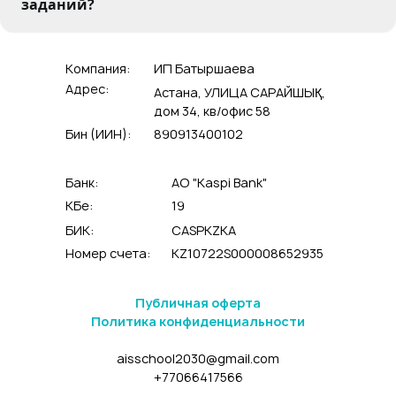
заданий?
Компания:
ИП Батыршаева
Адрес:
Астана, УЛИЦА САРАЙШЫҚ,
дом 34, кв/офис 58
Бин (ИИН):
890913400102
Банк:
АО "Kaspi Bank"
КБе:
19
БИК:
CASPKZKA
Номер счета:
KZ10722S000008652935
Публичная оферта
Политика конфиденциальности
aisschool2030@gmail.com
+77066417566