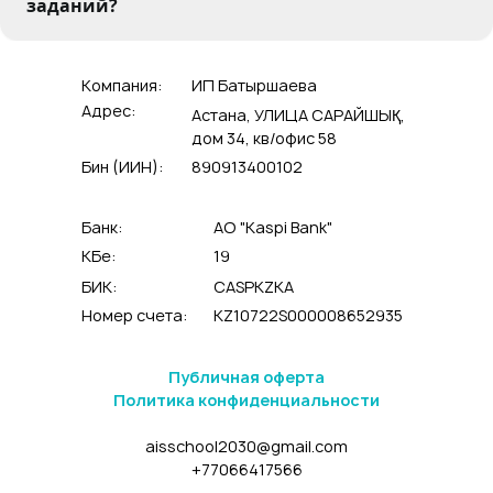
заданий?
Компания:
ИП Батыршаева
Адрес:
Астана, УЛИЦА САРАЙШЫҚ,
дом 34, кв/офис 58
Бин (ИИН):
890913400102
Банк:
АО "Kaspi Bank"
КБе:
19
БИК:
CASPKZKA
Номер счета:
KZ10722S000008652935
Публичная оферта
Политика конфиденциальности
aisschool2030@gmail.com
+77066417566