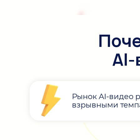
Поче
AI
Рынок AI-видео р
взрывными тем
0
0
0
0
:
0
0
0
0
: