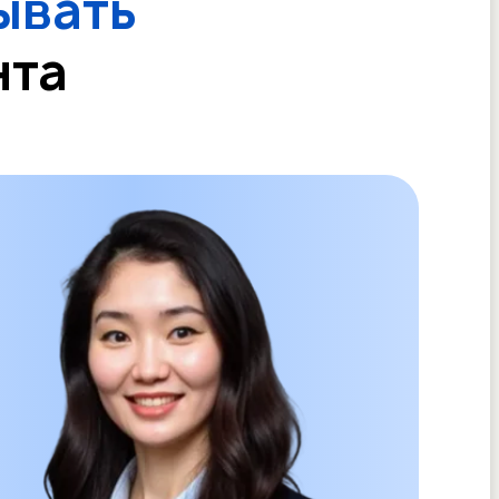
ывать
нта