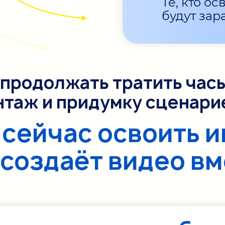
Те, кто о
секунд
будут зар
продолжать тратить часы
нтаж и придумку сценари
 сейчас освоить и
создаёт видео вм