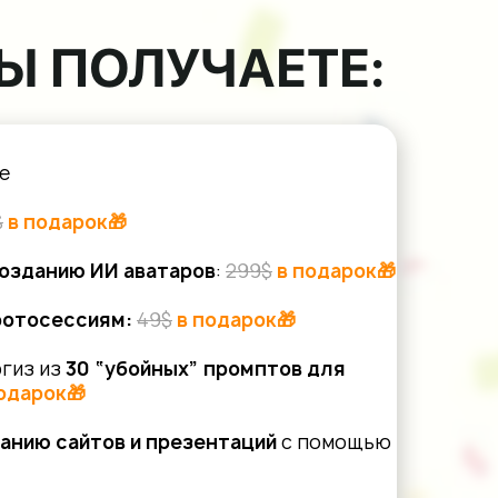
Ы ПОЛУЧАЕТЕ:
е
$
в подарок🎁
созданию ИИ аватаров
:
299$
в подарок🎁
фотосессиям:
49$
в подарок🎁
гиз из
30 “убойных” промптов для
одарок🎁
анию сайтов и презентаций
с помощью