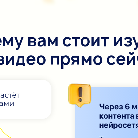
му вам стоит из
-видео прямо се
астёт
пами
Через 6 м
контента 
нейросет
0
0
0
0