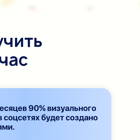
учить
йчас
есяцев 90% визуального
в соцсетях будет создано
ями.