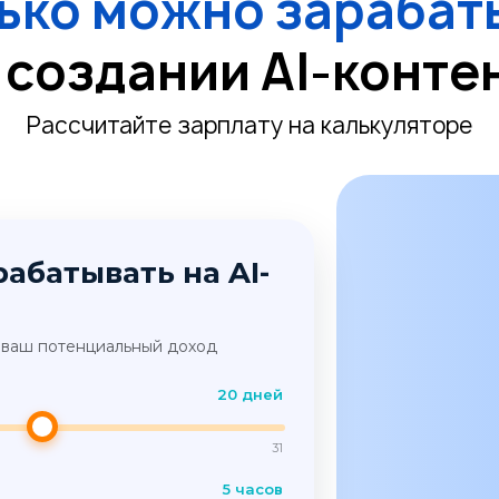
ько можно зарабат
 создании AI-конте
Рассчитайте зарплату на калькуляторе
абатывать на AI-
я ваш потенциальный доход
20 дней
31
5 часов