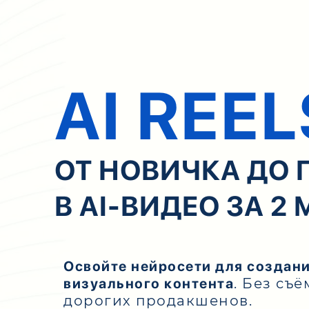
AI REEL
ОТ НОВИЧКА ДО
В AI-ВИДЕО ЗА 2
Освойте нейросети для создания
визуального контента
. Без съ
дорогих продакшенов.