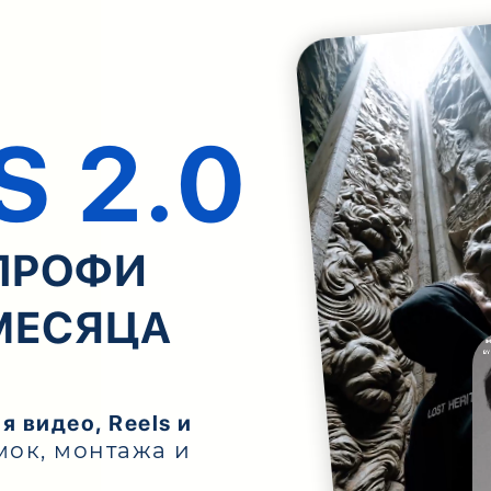
S 2.0
 ПРОФИ
 МЕСЯЦА
 видео, Reels и
ёмок, монтажа и