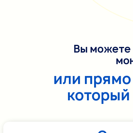
часов
минут
Вы можете 
мо
или прямо
который 