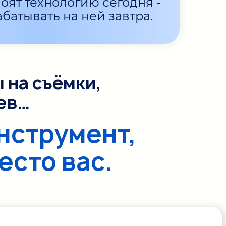
своят технологию сегодня -
абатывать на ней завтра.
 на съёмки,
ев…
нструмент,
есто вас.