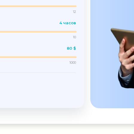
12
4 часов
10
80 $
1000