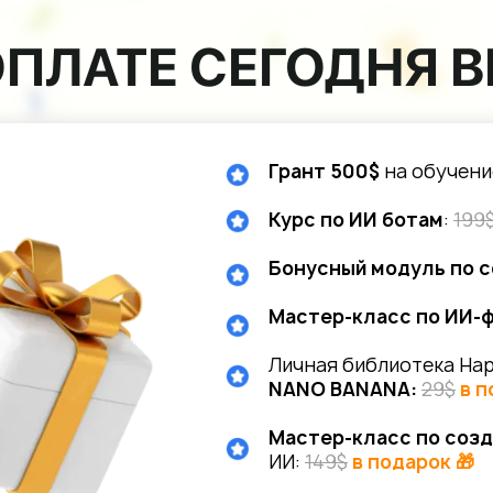
ОПЛАТЕ СЕГОДНЯ В
Грант 500$
на обучени
Курс по ИИ ботам
:
199
Бонусный модуль по 
Мастер-класс по ИИ-
Личная библиотека Нар
NANO BANANA:
29$
в п
Мастер-класс по созд
ИИ:
149$
в подарок 🎁