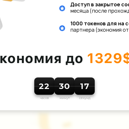
Доступ в закрытое с
месяца (после прохожд
1000 токенов для на 
партнера (экономия от
кономия до
1329
22
30
14
часов
минут
секунд