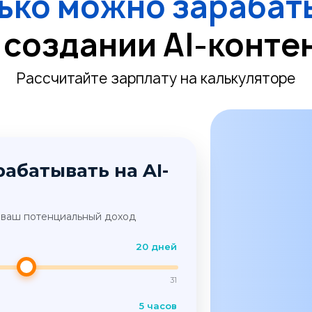
ько можно зарабат
 создании AI-конте
Рассчитайте зарплату на калькуляторе
абатывать на AI-
я ваш потенциальный доход
20 дней
31
5 часов