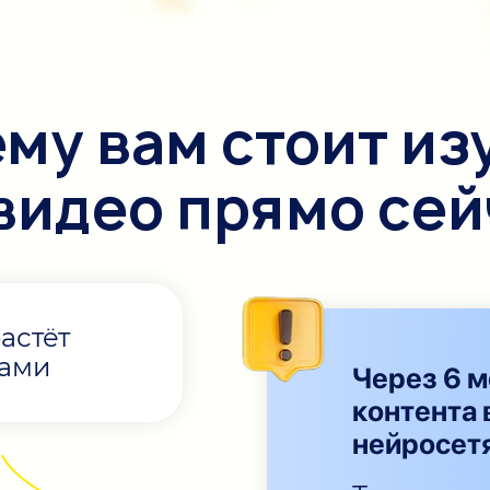
му вам стоит из
-видео прямо се
астёт
пами
Через 6 м
контента 
нейросет
0
0
0
0