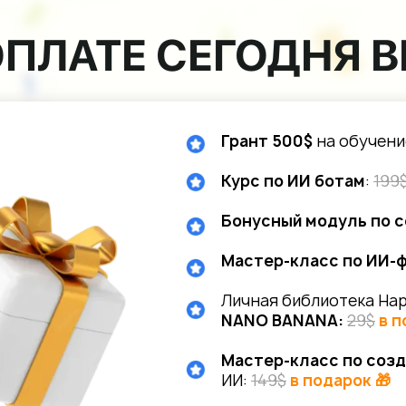
ОПЛАТЕ СЕГОДНЯ В
Грант 500$
на обучени
Курс по ИИ ботам
:
199
Бонусный модуль по 
Мастер-класс по ИИ-
Личная библиотека Нар
NANO BANANA:
29$
в п
Мастер-класс по созд
ИИ:
149$
в подарок 🎁