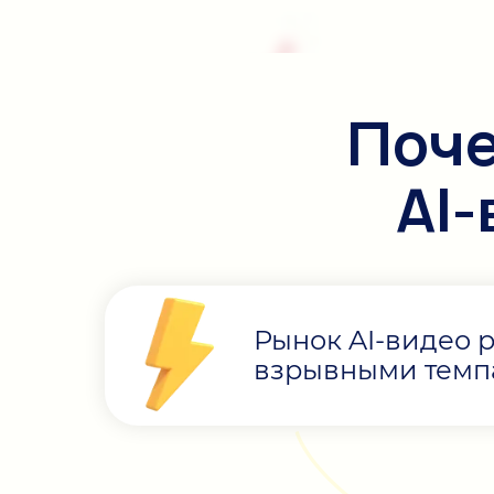
Поче
AI
Рынок AI-видео р
взрывными тем
0
0
0
0
:
0
0
0
0
: