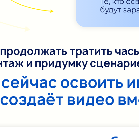
Те, кто о
секунд
будут зар
продолжать тратить часы
нтаж и придумку сценари
 сейчас освоить и
создаёт видео вм