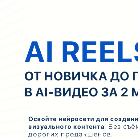
AI REEL
ОТ НОВИЧКА ДО
В AI-ВИДЕО ЗА 2
Освойте нейросети для создания
визуального контента
. Без съ
дорогих продакшенов.