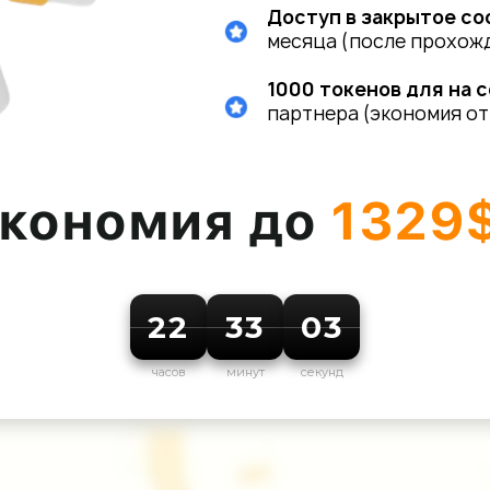
Доступ в закрытое с
месяца (после прохожд
1000 токенов для на 
партнера (экономия от
кономия до
1329
22
33
00
часов
минут
секунд