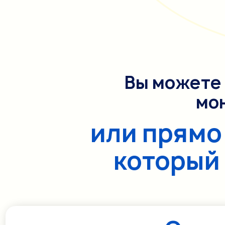
часов
минут
Вы можете 
мо
или прямо
который 