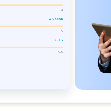
12
4 часов
10
80 $
1000