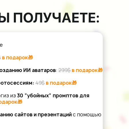
Ы ПОЛУЧАЕТЕ:
е
$
в подарок🎁
созданию ИИ аватаров
:
299$
в подарок🎁
фотосессиям:
49$
в подарок🎁
гиз из
30 “убойных” промптов для
одарок🎁
анию сайтов и презентаций
с помощью