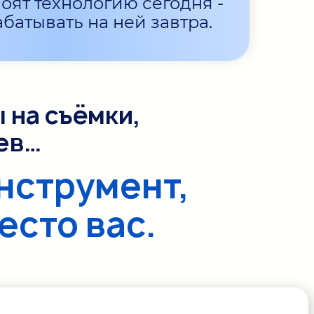
своят технологию сегодня -
абатывать на ней завтра.
 на съёмки,
ев…
нструмент,
есто вас.