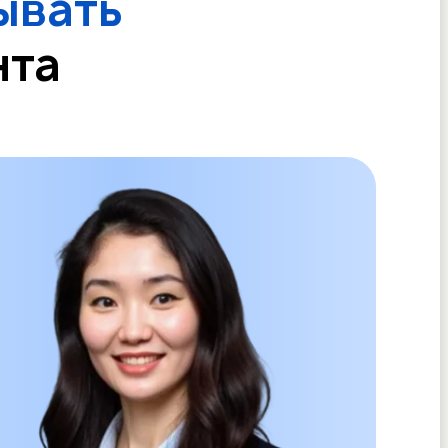
ывать
нта