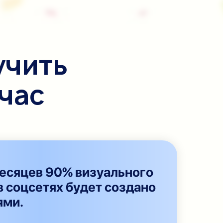
учить
йчас
есяцев 90% визуального
в соцсетях будет создано
ями.