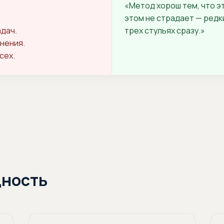
«Метод хорош тем, что э
этом не страдает — редки
адач.
трех стульях сразу.»
лнения.
сех.
дность