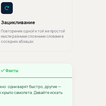
Зацикливание
Повторение одной и той же простой
мысли разными сложными словами в
соседних абзацах.
✅ Факты
но: одни варят быстро, другие —
ак крыло самолета. Давайте искать