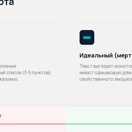
ота
Идеальный (мерт
упление
Текст выглядит моното
й список (3-5 пунктов)
имеют одинаковую длину
казуемо.
свойственного эмоцион
н