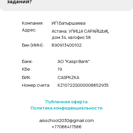
заданий?
Компания:
ИП Батыршаева
Адрес:
Астана, УЛИЦА САРАЙШЫҚ,
дом 34, кв/офис 58
Бин (ИИН):
890913400102
Банк:
АО "Kaspi Bank"
КБе:
19
БИК:
CASPKZKA
Номер счета:
KZ10722S000008652935
Публичная оферта
Политика конфиденциальности
aisschool2030@gmail.com
+77066417566