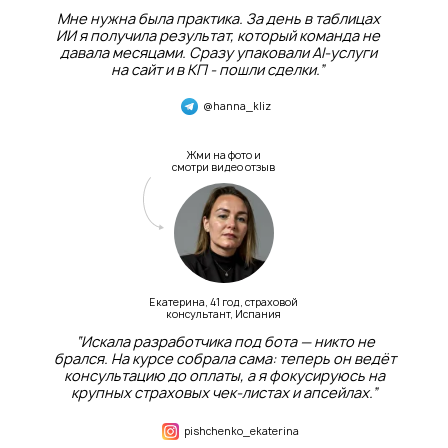
Мне нужна была практика. За день в таблицах
ИИ я получила результат, который команда не
давала месяцами. Сразу упаковали AI-услуги
на сайт и в КП - пошли сделки.”
@hanna_kliz
Жми на фото и
смотри видео отзыв
Екатерина, 41 год, страховой
консультант, Испания
“Искала разработчика под бота — никто не
брался. На курсе собрала сама: теперь он ведёт
консультацию до оплаты, а я фокусируюсь на
крупных страховых чек-листах и апсейлах.”
pishchenko_ekaterina