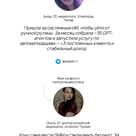
Аида, 33, маркетолог, Клайпеда,
Литва.
Пришла за системным ИИ, чтобы уйти от
ручной рутины. За месяц собрала >35 GPT-
агентов и запустила услугу по
автоматизациям — +3 постоянных клиента и
стабильный доход
@aidabrrr
Жми на фото и
смотри видео отзыв
Ольга, 51, доктор китайской
медицины, остеопат, Грузия
Хочу сама вести SMM и сэкономить бюджет. За