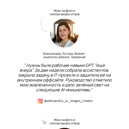
Жми на фото и
смотри видео отзыв
Александра, 34 года, бизнес-
аналитик в банке, Германия
” Нужны были рабочие навыки GPT “еще
вчера”. За две недели собрала ассистентов,
закрыла задачу в IT-проекте и защитила её на
внутреннем оффсайте. Руководство отметило
мою вовлеченность и дало зелёный свет на
следующие AI-инициативы.”
@aleksandra_ai_images_creator
Жми на фото и
смотри видео отзыв