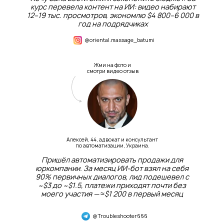
курс перевела контент на ИИ: видео набирают
12–19 тыс. просмотров, экономлю $4 800–6 000 в
год на подрядчиках
@oriental.massage_batumi
Жми на фото и
смотри видео отзыв
Алексей, 44, адвокат и консультант
по автоматизации, Украина.
Пришёл автоматизировать продажи для
юркомпании. За месяц ИИ-бот взял на себя
90% первичных диалогов, лид подешевел с
~$3 до ~$1.5, платежи приходят почти без
моего участия — ≈$1 200 в первый месяц
@Troubleshooter666