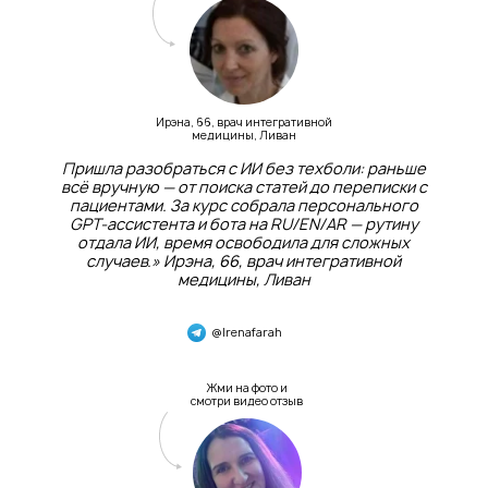
Ирэна, 66, врач интегративной
медицины, Ливан
Пришла разобраться с ИИ без техболи: раньше
всё вручную — от поиска статей до переписки с
пациентами. За курс собрала персонального
GPT-ассистента и бота на RU/EN/AR — рутину
отдала ИИ, время освободила для сложных
случаев.» Ирэна, 66, врач интегративной
медицины, Ливан
@Irenafarah
Жми на фото и
смотри видео отзыв