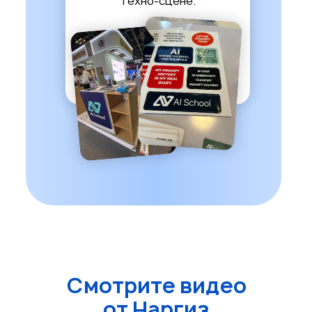
техно-сцене.
Смотрите
видео
от Наргиз